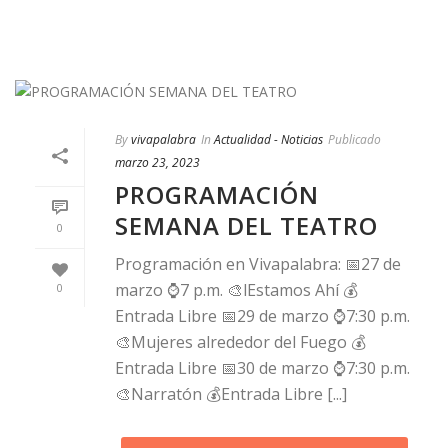
By
vivapalabra
In
Actualidad - Noticias
Publicado
marzo 23, 2023
PROGRAMACIÓN
SEMANA DEL TEATRO
0
Programación en Vivapalabra: 📅27 de
marzo ⌚7 p.m. 🎨lEstamos Ahí 💰
0
Entrada Libre 📅29 de marzo ⌚7:30 p.m.
🎨Mujeres alrededor del Fuego 💰
Entrada Libre 📅30 de marzo ⌚7:30 p.m.
🎨Narratón 💰Entrada Libre [...]