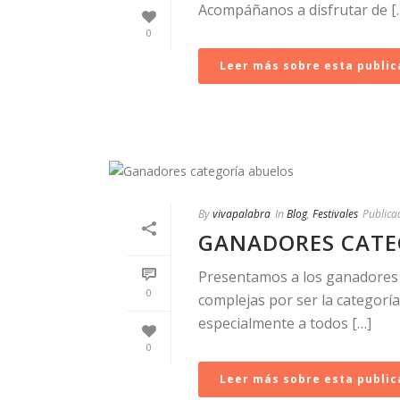
Acompáñanos a disfrutar de [..
0
Leer más sobre esta public
By
vivapalabra
In
Blog
,
Festivales
Publica
GANADORES CATE
Presentamos a los ganadores d
0
complejas por ser la categorí
especialmente a todos […]
0
Leer más sobre esta public