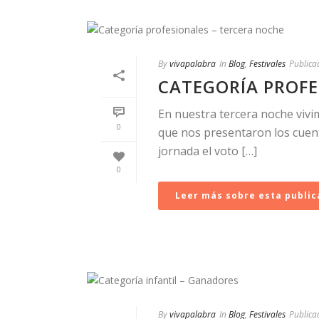
By
vivapalabra
In
Blog
,
Festivales
Publica
CATEGORÍA PROFE
En nuestra tercera noche vivi
0
que nos presentaron los cuent
jornada el voto […]
0
Leer más sobre esta public
By
vivapalabra
In
Blog
,
Festivales
Publica