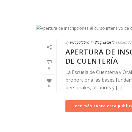
By
vivapalabra
In
Blog
,
Escuela
Publicado
APERTURA DE INS
DE CUENTERÍA
0
La Escuela de Cuentería y Oral
proporciona las bases fundame
0
personales, alcances y [...]
Leer más sobre esta public