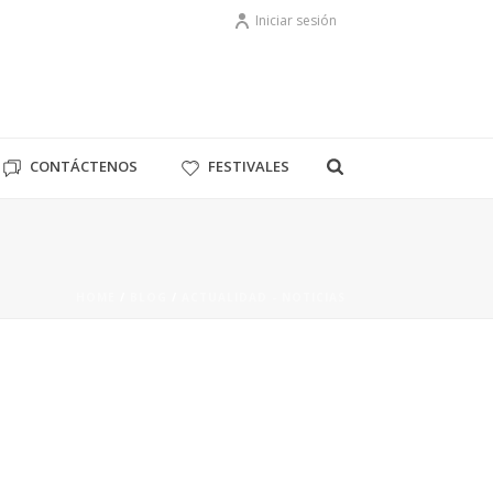
Iniciar sesión
CONTÁCTENOS
FESTIVALES
HOME
/
BLOG
/
ACTUALIDAD - NOTICIAS