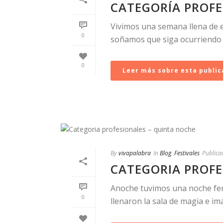
CATEGORÍA PROFE
Vivimos una semana llena de e
0
soñamos que siga ocurriendo y
0
Leer más sobre esta public
By
vivapalabra
In
Blog
,
Festivales
Publica
CATEGORIA PROFE
Anoche tuvimos una noche fem
0
llenaron la sala de magia e ima