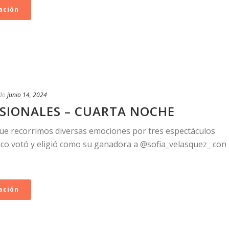
ación
do
junio 14, 2024
SIONALES – CUARTA NOCHE
ue recorrimos diversas emociones por tres espectáculos
lico votó y eligió como su ganadora a @sofia_velasquez_ con
ación