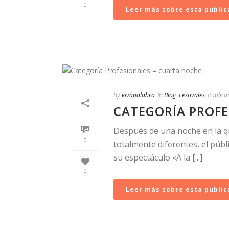
0
Leer más sobre esta public
By
vivapalabra
In
Blog
,
Festivales
Publica
CATEGORÍA PROFE
Después de una noche en la q
0
totalmente diferentes, el púb
su espectáculo «A la [...]
0
Leer más sobre esta public