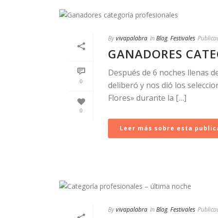
By
vivapalabra
In
Blog
,
Festivales
Publica
GANADORES CATE
Después de 6 noches llenas de
0
deliberó y nos dió los selecci
Flores» durante la […]
0
Leer más sobre esta public
By
vivapalabra
In
Blog
,
Festivales
Publica