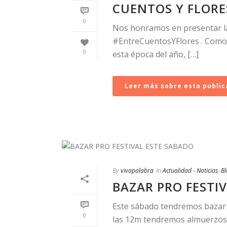
CUENTOS Y FLORE
0
Nos honramos en presentar la 
#EntreCuentosYFlores . Como 
0
esta época del año, […]
Leer más sobre esta public
By
vivapalabra
In
Actualidad - Noticias
,
Bl
BAZAR PRO FESTI
Este sábado tendremos bazar p
0
las 12m tendremos almuerzos, 